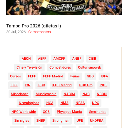
Tampa Pro 2026 (atletas I)
30 Jul, 2026
|
Campeonatos
AECN
AEFF
AMCFF
ANBF
CIBB
Cine y Televisión
Competidores
Culturismoweb
Cursos
FEFF
FEFF Madrid
Ferias
GBO
IBFA
IBFF
ICN
IFBB
IFBB Madrid
IFBB Pro
INBF
Miscelanea
Musclemania
NABBA
NAC
NBBUI
Necrológicas
NGA
NMA
NPAA
NPC
NPC Worldwide
OCB
Physique Mania
Seminarios
Sin siglas
SNBF
Strongman
UFE
UKDFBA