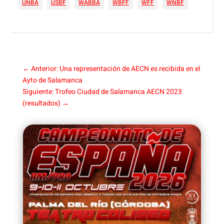
UNBA
USBF
WABBA
WBFF
WFF
WNBF
←
Anterior: Una representación de AECN es recibida en el
Ayto de Salamanca
Siguiente: Trofeo Ciudad de Salamanca AECN 2023
(resultados)
→