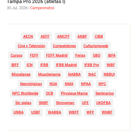
Tampa Pro 2026 (atletas I)
30 Jul, 2026
|
Campeonatos
AECN
AEFF
AMCFF
ANBF
CIBB
Cine y Televisión
Competidores
Culturismoweb
Cursos
FEFF
FEFF Madrid
Ferias
GBO
IBFA
IBFF
ICN
IFBB
IFBB Madrid
IFBB Pro
INBF
Miscelanea
Musclemania
NABBA
NAC
NBBUI
Necrológicas
NGA
NMA
NPAA
NPC
NPC Worldwide
OCB
Physique Mania
Seminarios
Sin siglas
SNBF
Strongman
UFE
UKDFBA
UNBA
USBF
WABBA
WBFF
WFF
WNBF