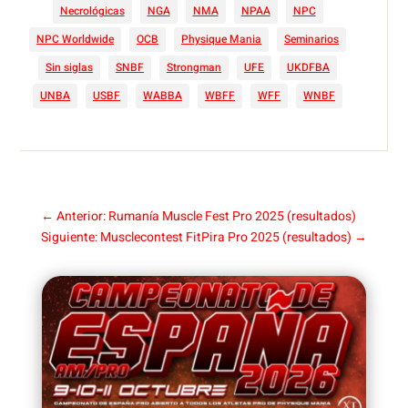
Necrológicas
NGA
NMA
NPAA
NPC
NPC Worldwide
OCB
Physique Mania
Seminarios
Sin siglas
SNBF
Strongman
UFE
UKDFBA
UNBA
USBF
WABBA
WBFF
WFF
WNBF
←
Anterior: Rumanía Muscle Fest Pro 2025 (resultados)
Siguiente: Musclecontest FitPira Pro 2025 (resultados)
→