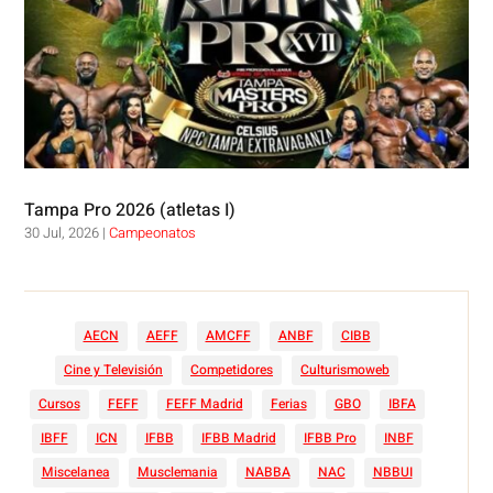
Tampa Pro 2026 (atletas I)
30 Jul, 2026
|
Campeonatos
AECN
AEFF
AMCFF
ANBF
CIBB
Cine y Televisión
Competidores
Culturismoweb
Cursos
FEFF
FEFF Madrid
Ferias
GBO
IBFA
IBFF
ICN
IFBB
IFBB Madrid
IFBB Pro
INBF
Miscelanea
Musclemania
NABBA
NAC
NBBUI