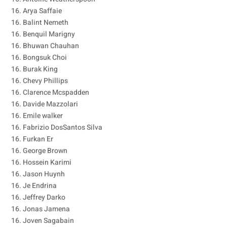
16. Arya Saffaie
16. Balint Nemeth
16. Benquil Marigny
16. Bhuwan Chauhan
16. Bongsuk Choi
16. Burak King
16. Chevy Phillips
16. Clarence Mcspadden
16. Davide Mazzolari
16. Emile walker
16. Fabrizio DosSantos Silva
16. Furkan Er
16. George Brown
16. Hossein Karimi
16. Jason Huynh
16. Je Endrina
16. Jeffrey Darko
16. Jonas Jamena
16. Joven Sagabain