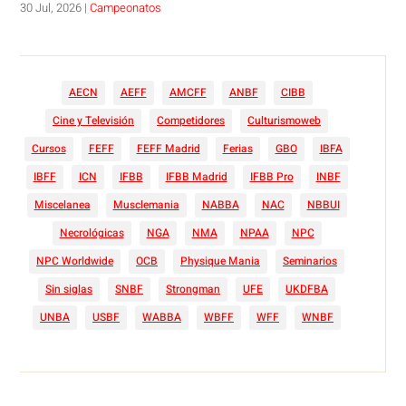
30 Jul, 2026
|
Campeonatos
AECN
AEFF
AMCFF
ANBF
CIBB
Cine y Televisión
Competidores
Culturismoweb
Cursos
FEFF
FEFF Madrid
Ferias
GBO
IBFA
IBFF
ICN
IFBB
IFBB Madrid
IFBB Pro
INBF
Miscelanea
Musclemania
NABBA
NAC
NBBUI
Necrológicas
NGA
NMA
NPAA
NPC
NPC Worldwide
OCB
Physique Mania
Seminarios
Sin siglas
SNBF
Strongman
UFE
UKDFBA
UNBA
USBF
WABBA
WBFF
WFF
WNBF