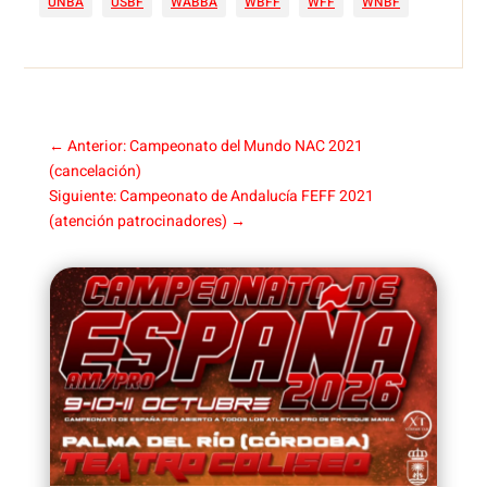
UNBA
USBF
WABBA
WBFF
WFF
WNBF
←
Anterior: Campeonato del Mundo NAC 2021
(cancelación)
Siguiente: Campeonato de Andalucía FEFF 2021
(atención patrocinadores)
→