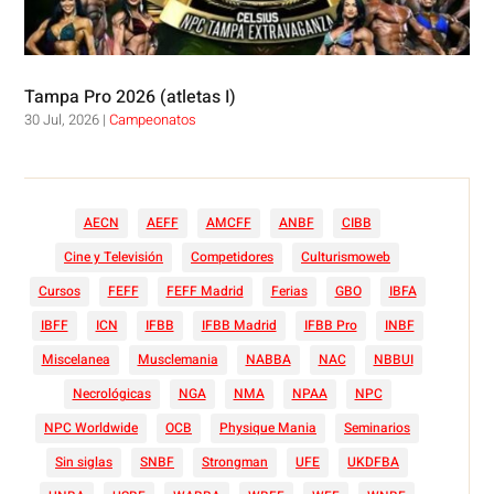
Tampa Pro 2026 (atletas I)
30 Jul, 2026
|
Campeonatos
AECN
AEFF
AMCFF
ANBF
CIBB
Cine y Televisión
Competidores
Culturismoweb
Cursos
FEFF
FEFF Madrid
Ferias
GBO
IBFA
IBFF
ICN
IFBB
IFBB Madrid
IFBB Pro
INBF
Miscelanea
Musclemania
NABBA
NAC
NBBUI
Necrológicas
NGA
NMA
NPAA
NPC
NPC Worldwide
OCB
Physique Mania
Seminarios
Sin siglas
SNBF
Strongman
UFE
UKDFBA