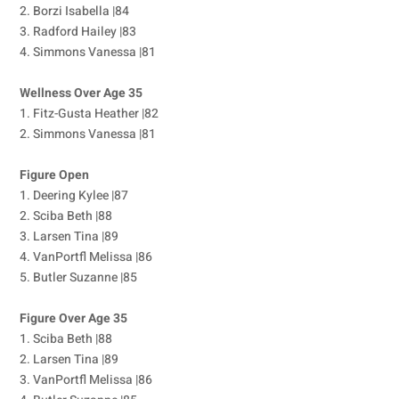
2. Borzi Isabella |84
3. Radford Hailey |83
4. Simmons Vanessa |81
Wellness Over Age 35
1. Fitz-Gusta Heather |82
2. Simmons Vanessa |81
Figure Open
1. Deering Kylee |87
2. Sciba Beth |88
3. Larsen Tina |89
4. VanPortfl Melissa |86
5. Butler Suzanne |85
Figure Over Age 35
1. Sciba Beth |88
2. Larsen Tina |89
3. VanPortfl Melissa |86