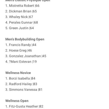
Men’s Classic Physique Open
1. Mistretta Robert |66
2. Dickman Brian |65
3. Whaley Nick |67
4. Perales Gunnar |68
5. Green Justin |64
Men’s Bodybuilding Open
1. Francis Randy |44
2. Hoese Greg |46
3. Gonzalez Joanathan |45
4. ?Mani Estevan |19
Wellness Novice
1. Borzi Isabella |84
2. Radford Hailey |83
3. Simmons Vanessa |81
Wellness Open
1. Fitz-Gusta Heather |82