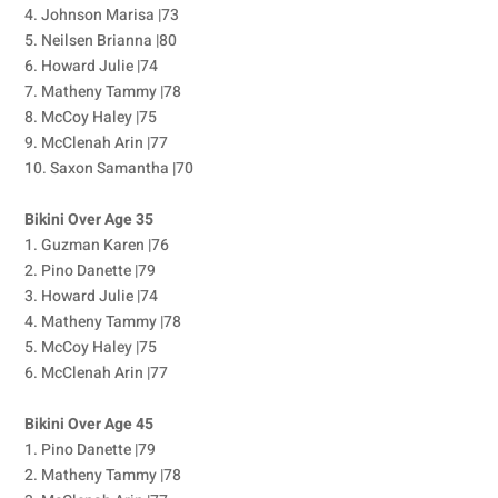
4. Johnson Marisa |73
5. Neilsen Brianna |80
6. Howard Julie |74
7. Matheny Tammy |78
8. McCoy Haley |75
9. McClenah Arin |77
10. Saxon Samantha |70
Bikini Over Age 35
1. Guzman Karen |76
2. Pino Danette |79
3. Howard Julie |74
4. Matheny Tammy |78
5. McCoy Haley |75
6. McClenah Arin |77
Bikini Over Age 45
1. Pino Danette |79
2. Matheny Tammy |78