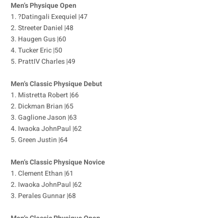
Men’s Physique Open
1. ?Datingali Exequiel |47
2. Streeter Daniel |48
3. Haugen Gus |60
4. Tucker Eric |50
5. PrattIV Charles |49
Men’s Classic Physique Debut
1. Mistretta Robert |66
2. Dickman Brian |65
3. Gaglione Jason |63
4. Iwaoka JohnPaul |62
5. Green Justin |64
Men’s Classic Physique Novice
1. Clement Ethan |61
2. Iwaoka JohnPaul |62
3. Perales Gunnar |68