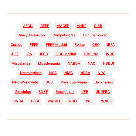
AECN
AEFF
AMCFF
ANBF
CIBB
Cine y Televisión
Competidores
Culturismoweb
Cursos
FEFF
FEFF Madrid
Ferias
GBO
IBFA
IBFF
ICN
IFBB
IFBB Madrid
IFBB Pro
INBF
Miscelanea
Musclemania
NABBA
NAC
NBBUI
Necrológicas
NGA
NMA
NPAA
NPC
NPC Worldwide
OCB
Physique Mania
Seminarios
Sin siglas
SNBF
Strongman
UFE
UKDFBA
UNBA
USBF
WABBA
WBFF
WFF
WNBF