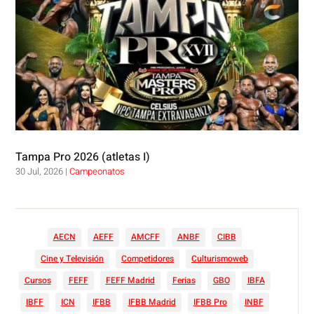
Tampa Pro 2026 (atletas I)
30 Jul, 2026
|
Campeonatos
AECN
AEFF
AMCFF
ANBF
CIBB
Cine y Televisión
Competidores
Culturismoweb
Cursos
FEFF
FEFF Madrid
Ferias
GBO
IBFA
IBFF
ICN
IFBB
IFBB Madrid
IFBB Pro
INBF