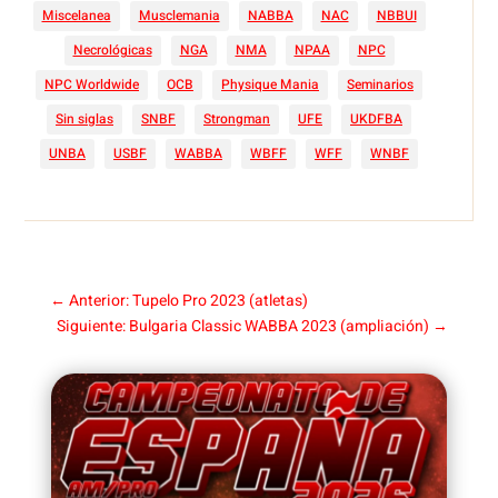
Miscelanea
Musclemania
NABBA
NAC
NBBUI
Necrológicas
NGA
NMA
NPAA
NPC
NPC Worldwide
OCB
Physique Mania
Seminarios
Sin siglas
SNBF
Strongman
UFE
UKDFBA
UNBA
USBF
WABBA
WBFF
WFF
WNBF
←
Anterior: Tupelo Pro 2023 (atletas)
Siguiente: Bulgaria Classic WABBA 2023 (ampliación)
→