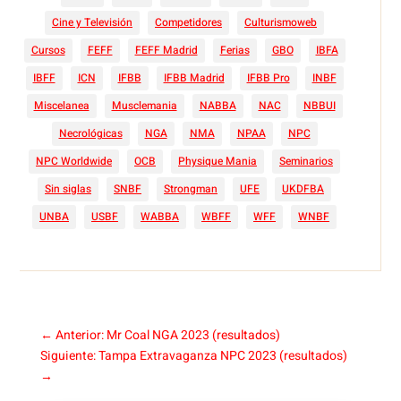
Cine y Televisión
Competidores
Culturismoweb
Cursos
FEFF
FEFF Madrid
Ferias
GBO
IBFA
IBFF
ICN
IFBB
IFBB Madrid
IFBB Pro
INBF
Miscelanea
Musclemania
NABBA
NAC
NBBUI
Necrológicas
NGA
NMA
NPAA
NPC
NPC Worldwide
OCB
Physique Mania
Seminarios
Sin siglas
SNBF
Strongman
UFE
UKDFBA
UNBA
USBF
WABBA
WBFF
WFF
WNBF
←
Anterior: Mr Coal NGA 2023 (resultados)
Siguiente: Tampa Extravaganza NPC 2023 (resultados)
→