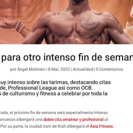
para otro intenso fin de sema
por
Ángel Molinero
|
8 Mar, 2022
|
Actualidad
|
0 Comentarios
uy intenso sobre las tarimas, destacando citas
ide, Professional League así como OCB.
e culturismo y fitness a celebrar por toda la
rada, el próximo fin de semana será especialmente intenso
Marruecos albergará una
doble cita amateur y profesional
al
or su parte, la ciudad iraní de Kish albergará el
Asia Fitness