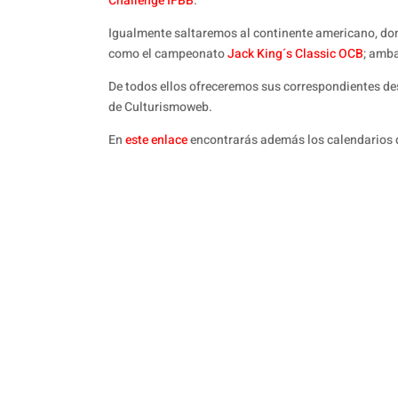
Challenge IFBB
.
Igualmente saltaremos al continente americano, don
como el campeonato
Jack King´s Classic OCB
; amb
De todos ellos ofreceremos sus correspondientes d
de Culturismoweb.
En
este enlace
encontrarás además los calendarios 