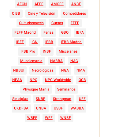
AECN
AEFF
AMCFF
ANBF
CIBB
Cine y Televisión
Competidores
Culturismoweb
Cursos
FEFF
FEFF Madrid
Ferias
GBO
IBFA
IBFF
ICN
IFBB
IFBB Madrid
IFBB Pro
INBF
Miscelanea
Musclemania
NABBA
NAC
NBBUI
Necrológicas
NGA
NMA
NPAA
NPC
NPC Worldwide
OCB
Physique Mania
Seminarios
Sin siglas
SNBF
Strongman
UFE
UKDFBA
UNBA
USBF
WABBA
WBFF
WFF
WNBF