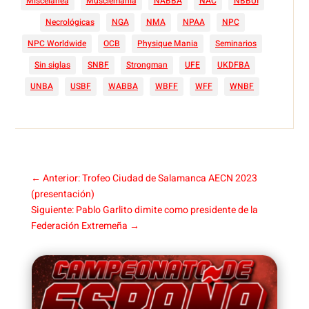
Miscelanea
Musclemania
NABBA
NAC
NBBUI
Necrológicas
NGA
NMA
NPAA
NPC
NPC Worldwide
OCB
Physique Mania
Seminarios
Sin siglas
SNBF
Strongman
UFE
UKDFBA
UNBA
USBF
WABBA
WBFF
WFF
WNBF
←
Anterior: Trofeo Ciudad de Salamanca AECN 2023
(presentación)
Siguiente: Pablo Garlito dimite como presidente de la
Federación Extremeña
→