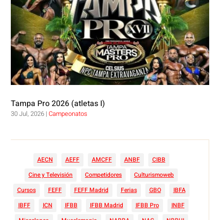
Tampa Pro 2026 (atletas I)
30 Jul, 2026
|
Campeonatos
AECN
AEFF
AMCFF
ANBF
CIBB
Cine y Televisión
Competidores
Culturismoweb
Cursos
FEFF
FEFF Madrid
Ferias
GBO
IBFA
IBFF
ICN
IFBB
IFBB Madrid
IFBB Pro
INBF