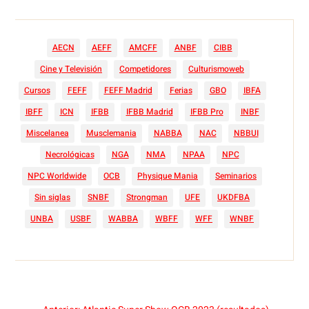
AECN
AEFF
AMCFF
ANBF
CIBB
Cine y Televisión
Competidores
Culturismoweb
Cursos
FEFF
FEFF Madrid
Ferias
GBO
IBFA
IBFF
ICN
IFBB
IFBB Madrid
IFBB Pro
INBF
Miscelanea
Musclemania
NABBA
NAC
NBBUI
Necrológicas
NGA
NMA
NPAA
NPC
NPC Worldwide
OCB
Physique Mania
Seminarios
Sin siglas
SNBF
Strongman
UFE
UKDFBA
UNBA
USBF
WABBA
WBFF
WFF
WNBF