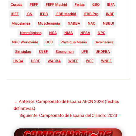
Cursos
FEFF
FEFF Madrid
Ferias
GBO
IBFA
IBFF
ICN
IFBB
IFBB Madrid
IFBB Pro
INBF
Miscelanea
Musclemania
NABBA
NAC
NBBUI
Necrológicas
NGA
NMA
NPAA
NPC
NPC Worldwide
OCB
Physique Mania
Seminarios
Sin siglas
SNBF
Strongman
UFE
UKDFBA
UNBA
USBF
WABBA
WBFF
WFF
WNBF
←
Anterior: Campeonato de España AECN 2023 (fechas
definitivas)
Siguiente: Campeonato de España del Cilindro 2023
→