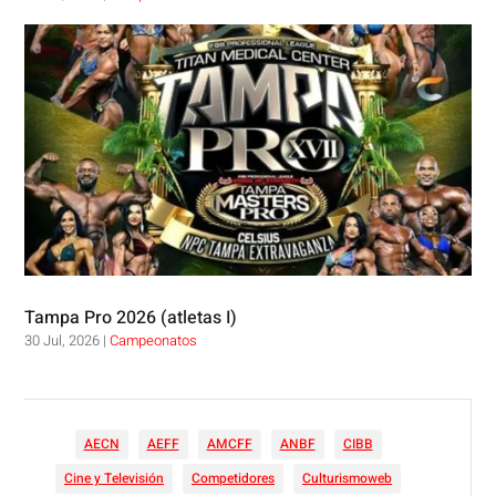
Tampa Pro 2026 (atletas I)
30 Jul, 2026
|
Campeonatos
AECN
AEFF
AMCFF
ANBF
CIBB
Cine y Televisión
Competidores
Culturismoweb