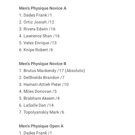
Men’s Physique Novice A
1. Dades Frank /1
2. Ortiz Josiah /12
3. Rivera Edwin /16
4. Lawrence Shan /16
5. Velez Enrique /13
6. Knipe Robert /6
Men’s Physique Novice B
1. Brutus Mackendy /17 (Absoluto)
2. DeShields Brandon /7
3. Hamati-Attieh Peter /10
4. Miles Donovan /5
5. Brabham Akeem /4
6. LaSalle Dan /14
7. Topolyanskiy Mark /6
Men’s Physique Open A
1. Dades Frank /1