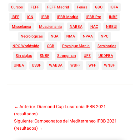
Cursos
FEFF
FEFF Madrid
Ferias
GBO
IBFA
IBFF
ICN
IFBB
IFBB Madrid
IFBB Pro
INBF
Miscelanea
Musclemania
NABBA
NAC
NBBUI
Necrológicas
NGA
NMA
NPAA
NPC
NPC Worldwide
OCB
Physique Mania
Seminarios
Sin siglas
SNBF
Strongman
UFE
UKDFBA
UNBA
USBF
WABBA
WBFF
WFF
WNBF
←
Anterior: Diamond Cup Lusofonia IFBB 2021
(resultados)
Siguiente: Campeonatos del Mediterraneo IFBB 2021
(resultados)
→