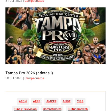
31 Jul, 2026
|
Campeonatos
Tampa Pro 2026 (atletas I)
30 Jul, 2026
|
Campeonatos
AECN
AEFF
AMCFF
ANBF
CIBB
Cine y Televisión
Competidores
Culturismoweb