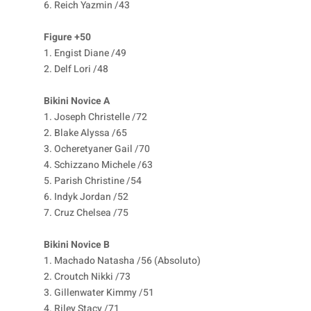
6. Reich Yazmin /43
Figure +50
1. Engist Diane /49
2. Delf Lori /48
Bikini Novice A
1. Joseph Christelle /72
2. Blake Alyssa /65
3. Ocheretyaner Gail /70
4. Schizzano Michele /63
5. Parish Christine /54
6. Indyk Jordan /52
7. Cruz Chelsea /75
Bikini Novice B
1. Machado Natasha /56 (Absoluto)
2. Croutch Nikki /73
3. Gillenwater Kimmy /51
4. Riley Stacy /71