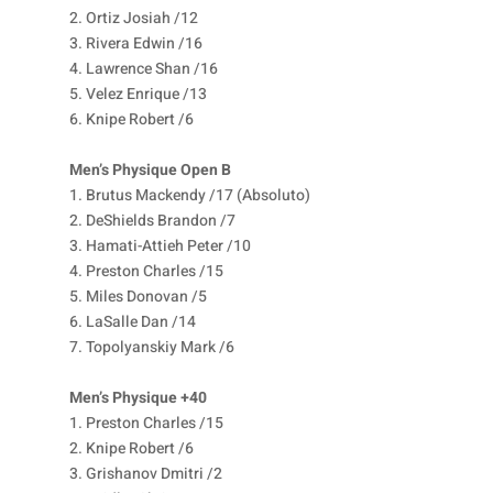
2. Ortiz Josiah /12
3. Rivera Edwin /16
4. Lawrence Shan /16
5. Velez Enrique /13
6. Knipe Robert /6
Men’s Physique Open B
1. Brutus Mackendy /17 (Absoluto)
2. DeShields Brandon /7
3. Hamati-Attieh Peter /10
4. Preston Charles /15
5. Miles Donovan /5
6. LaSalle Dan /14
7. Topolyanskiy Mark /6
Men’s Physique +40
1. Preston Charles /15
2. Knipe Robert /6
3. Grishanov Dmitri /2