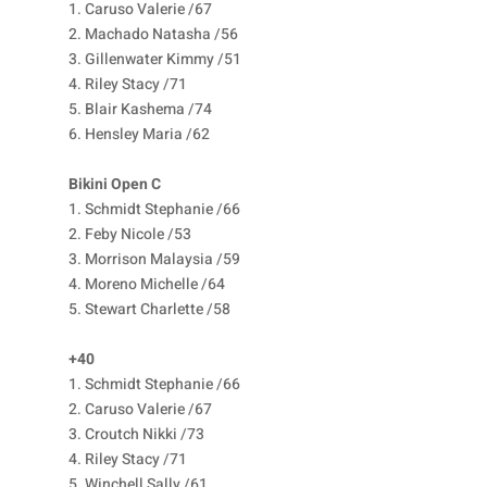
1. Caruso Valerie /67
2. Machado Natasha /56
3. Gillenwater Kimmy /51
4. Riley Stacy /71
5. Blair Kashema /74
6. Hensley Maria /62
Bikini Open C
1. Schmidt Stephanie /66
2. Feby Nicole /53
3. Morrison Malaysia /59
4. Moreno Michelle /64
5. Stewart Charlette /58
+40
1. Schmidt Stephanie /66
2. Caruso Valerie /67
3. Croutch Nikki /73
4. Riley Stacy /71
5. Winchell Sally /61