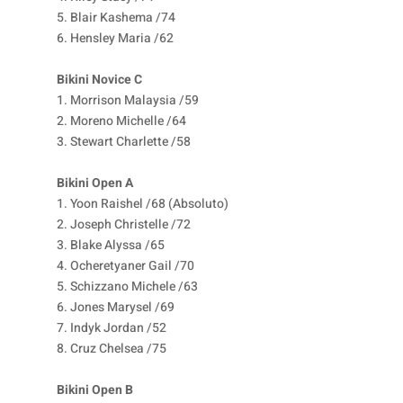
5. Blair Kashema /74
6. Hensley Maria /62
Bikini Novice C
1. Morrison Malaysia /59
2. Moreno Michelle /64
3. Stewart Charlette /58
Bikini Open A
1. Yoon Raishel /68 (Absoluto)
2. Joseph Christelle /72
3. Blake Alyssa /65
4. Ocheretyaner Gail /70
5. Schizzano Michele /63
6. Jones Marysel /69
7. Indyk Jordan /52
8. Cruz Chelsea /75
Bikini Open B